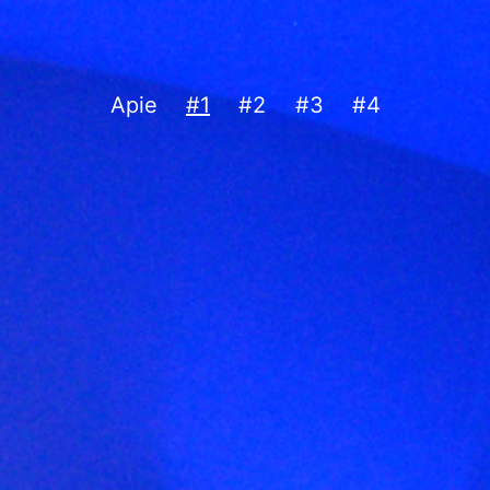
Apie
#1
#2
#3
#4