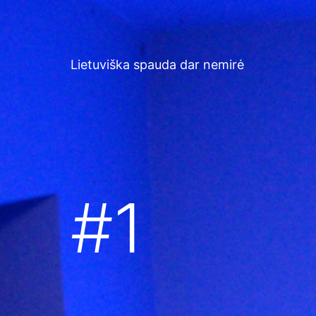
Skip
to
content
Lietuviška spauda dar nemirė
#1