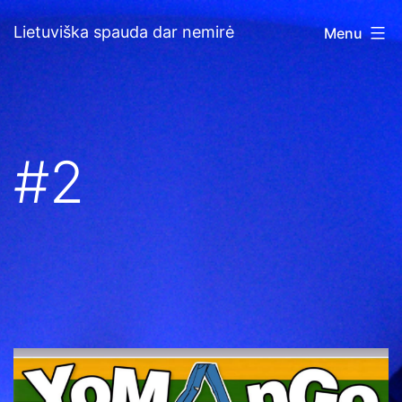
Skip
Lietuviška spauda dar nemirė
Menu
to
content
#2